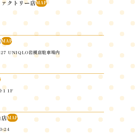
ファクトリー店
MAP
店
MAP
27
UNIQLO岩槻店駐車場内
P
1 1F
山店
MAP
-24