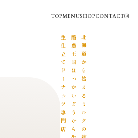
TOP
MENU
SHOP
CONTACT
生仕立てドーナッツ専門店
酪農王国ほっかいどうから生まれた
北海道から始まるミルクの物語