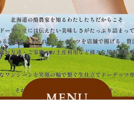
北海道の酪農家を知るわたしたちだからこそ
ドーナッツには
伝えたい美味しさがたっぷり詰まっ
ある食材でつくられたドーナッツを
店舗で揚げる、贅
はお友達・ご家族・お土産利用など様々な場面で愛
なワンシーンを笑顔の輪で繋ぐ
生仕立てドーナッツ
それが
です。
MENU