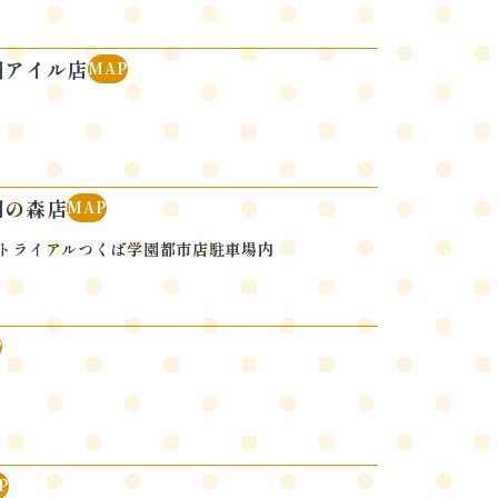
洲アイル店
MAP
園の森店
MAP
トライアルつくば学園都市店駐車場内
P
P