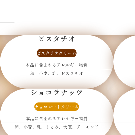
ピスタチオ
ピスタチオクリーム
本品に含まれるアレルギー物質
卵
小麦
乳
ピスタチオ
ショコラナッツ
チョコレート
クリーム
本品に含まれるアレルギー物質
卵
小麦
乳
くるみ
大豆
アーモンド